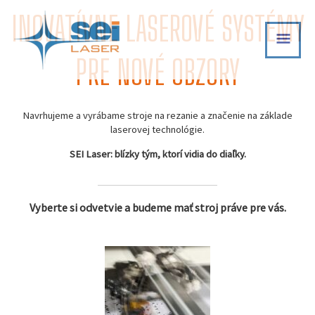
Skip
INOVATÍVNE LASEROVÉ SYSTÉMY
MAI
to
content
MEN
PRE NOVÉ OBZORY
Navrhujeme a vyrábame stroje na rezanie a značenie na základe
laserovej technológie.
SEI Laser: blízky tým, ktorí vidia do diaľky.
Vyberte si odvetvie a budeme mať stroj práve pre vás.