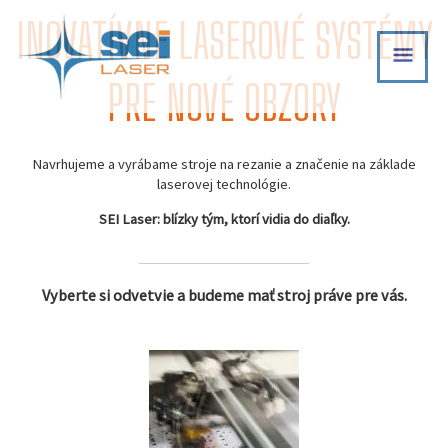
Skip
INOVATÍVNE LASEROVÉ SYSTÉMY
MAI
to
content
MEN
PRE NOVÉ OBZORY
Navrhujeme a vyrábame stroje na rezanie a značenie na základe
laserovej technológie.
SEI Laser: blízky tým, ktorí vidia do diaľky.
Vyberte si odvetvie a budeme mať stroj práve pre vás.