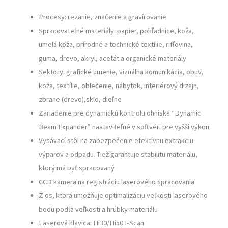
Procesy: rezanie, značenie a gravírovanie
Spracovateľné materiály: papier, pohľadnice, koža,
umelá koža, prírodné a technické textílie, rifľovina,
guma, drevo, akryl, acetát a organické materiály
Sektory: grafické umenie, vizuálna komunikácia, obuv,
koža, textílie, oblečenie, nábytok, interiérový dizajn,
zbrane (drevo),sklo, dieľne
Zariadenie pre dynamickú kontrolu ohniska “Dynamic
Beam Expander” nastaviteľné v softvéri pre vyšší výkon
Vysávací stôl na zabezpečenie efektívnu extrakciu
výparov a odpadu. Tiež garantuje stabilitu materiálu,
ktorý má byť spracovaný
CCD kamera na registráciu laserového spracovania
Z os, ktorá umožňuje optimalizáciu veľkosti laserového
bodu podľa veľkosti a hrúbky materiálu
Laserová hlavica: Hi30/Hi50 I-Scan