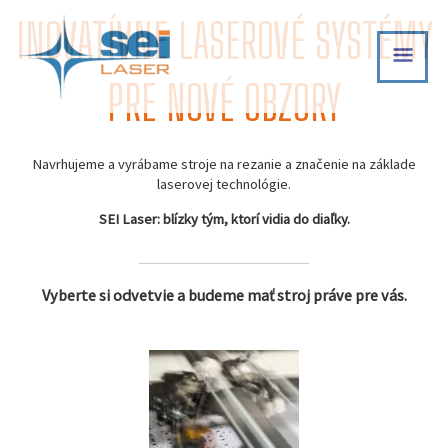
Skip
INOVATÍVNE LASEROVÉ SYSTÉMY
MAI
to
content
MEN
PRE NOVÉ OBZORY
Navrhujeme a vyrábame stroje na rezanie a značenie na základe
laserovej technológie.
SEI Laser: blízky tým, ktorí vidia do diaľky.
Vyberte si odvetvie a budeme mať stroj práve pre vás.