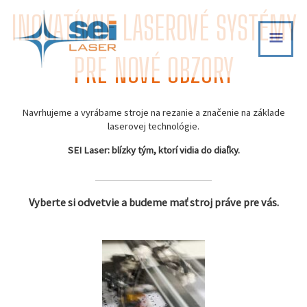
Skip
INOVATÍVNE LASEROVÉ SYSTÉMY
MAI
to
content
MEN
PRE NOVÉ OBZORY
Navrhujeme a vyrábame stroje na rezanie a značenie na základe
laserovej technológie.
SEI Laser: blízky tým, ktorí vidia do diaľky.
Vyberte si odvetvie a budeme mať stroj práve pre vás.