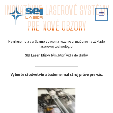
Skip
INOVATÍVNE LASEROVÉ SYSTÉMY
MAI
to
content
MEN
PRE NOVÉ OBZORY
Navrhujeme a vyrábame stroje na rezanie a značenie na základe
laserovej technológie.
SEI Laser: blízky tým, ktorí vidia do diaľky.
Vyberte si odvetvie a budeme mať stroj práve pre vás.