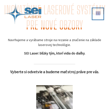
Skip
INOVATÍVNE LASEROVÉ SYSTÉMY
MAI
to
content
MEN
PRE NOVÉ OBZORY
Navrhujeme a vyrábame stroje na rezanie a značenie na základe
laserovej technológie.
SEI Laser: blízky tým, ktorí vidia do diaľky.
Vyberte si odvetvie a budeme mať stroj práve pre vás.