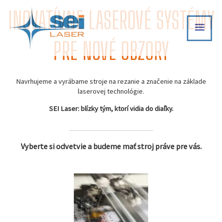
Skip
INOVATÍVNE LASEROVÉ SYSTÉMY
MAI
to
content
MEN
PRE NOVÉ OBZORY
Navrhujeme a vyrábame stroje na rezanie a značenie na základe
laserovej technológie.
SEI Laser: blízky tým, ktorí vidia do diaľky.
Vyberte si odvetvie a budeme mať stroj práve pre vás.