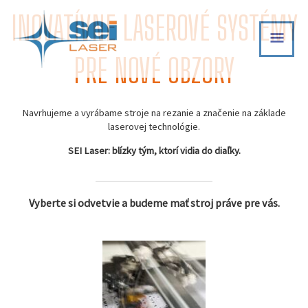
Skip
INOVATÍVNE LASEROVÉ SYSTÉMY
MAI
to
content
MEN
PRE NOVÉ OBZORY
Navrhujeme a vyrábame stroje na rezanie a značenie na základe
laserovej technológie.
SEI Laser: blízky tým, ktorí vidia do diaľky.
Vyberte si odvetvie a budeme mať stroj práve pre vás.