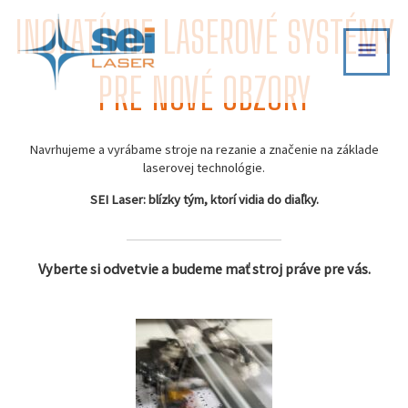
Skip
INOVATÍVNE LASEROVÉ SYSTÉMY
MAI
to
content
MEN
PRE NOVÉ OBZORY
Navrhujeme a vyrábame stroje na rezanie a značenie na základe
laserovej technológie.
SEI Laser: blízky tým, ktorí vidia do diaľky.
Vyberte si odvetvie a budeme mať stroj práve pre vás.