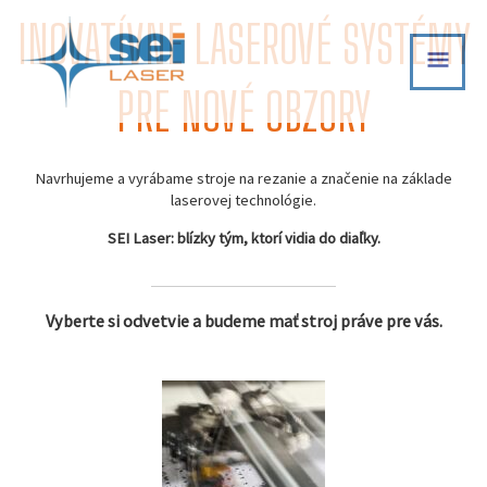
Skip
INOVATÍVNE LASEROVÉ SYSTÉMY
MAI
to
content
MEN
PRE NOVÉ OBZORY
Navrhujeme a vyrábame stroje na rezanie a značenie na základe
laserovej technológie.
SEI Laser: blízky tým, ktorí vidia do diaľky.
Vyberte si odvetvie a budeme mať stroj práve pre vás.