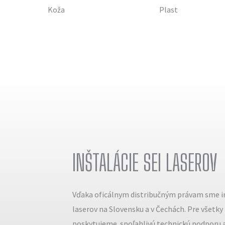
Koža
Plast
INŠTALÁCIE SEI LASEROV
Vďaka oficálnym distribučným právam sme in
laserov na Slovensku a v Čechách. Pre všetky
poskytujeme spoľahlivú technickú podporu a 