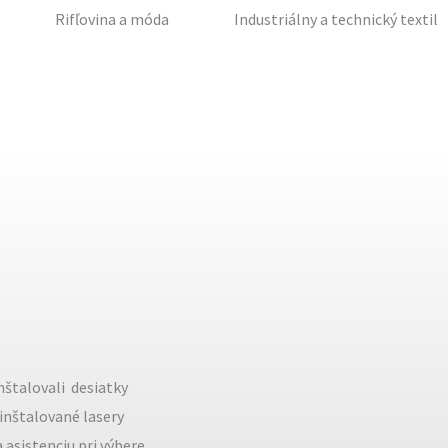
Rifľovina a móda
Industriálny a technický textil
štalovali desiatky
 inštalované lasery
asistenciu pri výbere