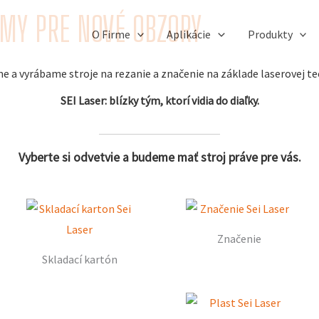
ÉMY PRE NOVÉ OBZORY
O Firme
Aplikácie
Produkty
 a vyrábame stroje na rezanie a značenie na základe laserovej te
SEI Laser: blízky tým, ktorí vidia do diaľky.
Vyberte si odvetvie a budeme mať stroj práve pre vás.
Značenie
Skladací kartón