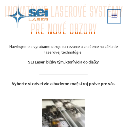
Skip
INOVATÍVNE LASEROVÉ SYSTÉMY
MAI
to
content
MEN
PRE NOVÉ OBZORY
Navrhujeme a vyrábame stroje na rezanie a značenie na základe
laserovej technológie.
SEI Laser: blízky tým, ktorí vidia do diaľky.
Vyberte si odvetvie a budeme mať stroj práve pre vás.