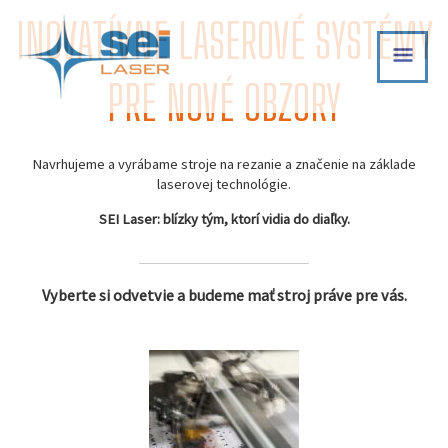
Skip
INOVATÍVNE LASEROVÉ SYSTÉMY
MAI
to
content
MEN
PRE NOVÉ OBZORY
Navrhujeme a vyrábame stroje na rezanie a značenie na základe
laserovej technológie.
SEI Laser: blízky tým, ktorí vidia do diaľky.
Vyberte si odvetvie a budeme mať stroj práve pre vás.