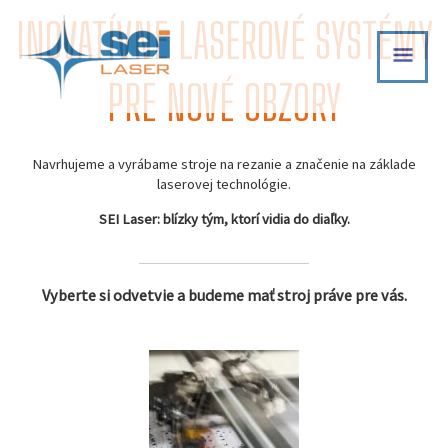
Skip
INOVATÍVNE LASEROVÉ SYSTÉMY
MAI
to
content
MEN
PRE NOVÉ OBZORY
Navrhujeme a vyrábame stroje na rezanie a značenie na základe
laserovej technológie.
SEI Laser: blízky tým, ktorí vidia do diaľky.
Vyberte si odvetvie a budeme mať stroj práve pre vás.