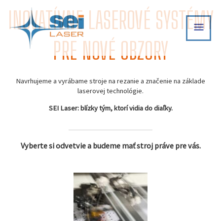
Skip
INOVATÍVNE LASEROVÉ SYSTÉMY
MAI
to
content
MEN
PRE NOVÉ OBZORY
Navrhujeme a vyrábame stroje na rezanie a značenie na základe
laserovej technológie.
SEI Laser: blízky tým, ktorí vidia do diaľky.
Vyberte si odvetvie a budeme mať stroj práve pre vás.