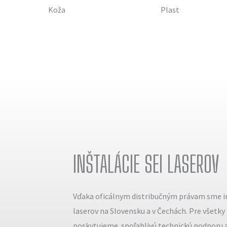
Koža
Plast
INŠTALÁCIE SEI LASEROV
Vďaka oficálnym distribučným právam sme in
laserov na Slovensku a v Čechách. Pre všetky
poskytujeme spoľahlivú technickú podporu a 