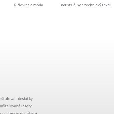
Rifľovina a móda
Industriálny a technický textil
štalovali desiatky
 inštalované lasery
asistenciu pri výbere