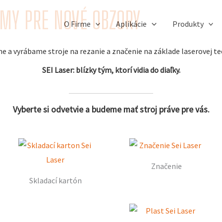
ÉMY PRE NOVÉ OBZORY
O Firme
Aplikácie
Produkty
 a vyrábame stroje na rezanie a značenie na základe laserovej te
SEI Laser: blízky tým, ktorí vidia do diaľky.
Vyberte si odvetvie a budeme mať stroj práve pre vás.
Značenie
Skladací kartón