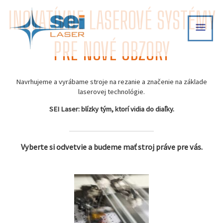
Skip
INOVATÍVNE LASEROVÉ SYSTÉMY
MAI
to
content
MEN
PRE NOVÉ OBZORY
Navrhujeme a vyrábame stroje na rezanie a značenie na základe
laserovej technológie.
SEI Laser: blízky tým, ktorí vidia do diaľky.
Vyberte si odvetvie a budeme mať stroj práve pre vás.