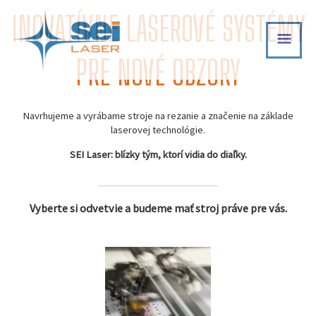
Skip
INOVATÍVNE LASEROVÉ SYSTÉMY
MAI
to
content
MEN
PRE NOVÉ OBZORY
Navrhujeme a vyrábame stroje na rezanie a značenie na základe
laserovej technológie.
SEI Laser: blízky tým, ktorí vidia do diaľky.
Vyberte si odvetvie a budeme mať stroj práve pre vás.