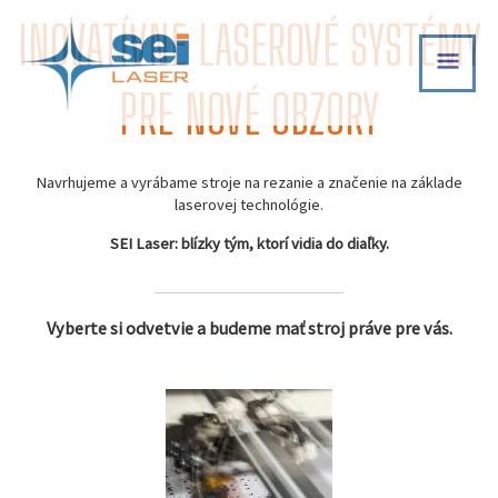
Skip
INOVATÍVNE LASEROVÉ SYSTÉMY
MAI
to
content
MEN
PRE NOVÉ OBZORY
Navrhujeme a vyrábame stroje na rezanie a značenie na základe
laserovej technológie.
SEI Laser: blízky tým, ktorí vidia do diaľky.
Vyberte si odvetvie a budeme mať stroj práve pre vás.