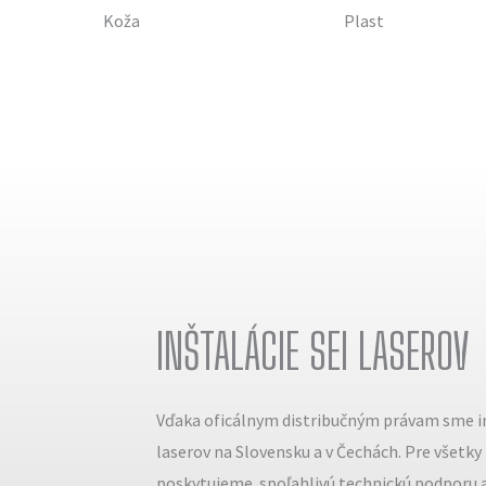
Koža
Plast
INŠTALÁCIE SEI LASEROV
Vďaka oficálnym distribučným právam sme in
laserov na Slovensku a v Čechách. Pre všetky
poskytujeme spoľahlivú technickú podporu a 