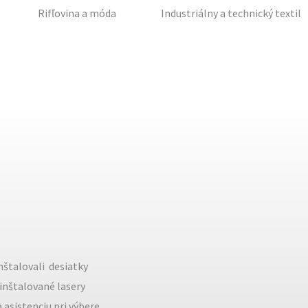
Rifľovina a móda
Industriálny a technický textil
štalovali desiatky
 inštalované lasery
asistenciu pri výbere