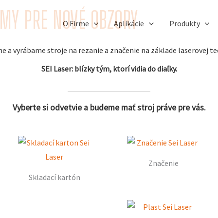
ÉMY PRE NOVÉ OBZORY
O Firme
Aplikácie
Produkty
 a vyrábame stroje na rezanie a značenie na základe laserovej te
SEI Laser: blízky tým, ktorí vidia do diaľky.
Vyberte si odvetvie a budeme mať stroj práve pre vás.
Značenie
Skladací kartón