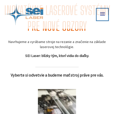
Skip
INOVATÍVNE LASEROVÉ SYSTÉMY
MAI
to
content
MEN
PRE NOVÉ OBZORY
Navrhujeme a vyrábame stroje na rezanie a značenie na základe
laserovej technológie.
SEI Laser: blízky tým, ktorí vidia do diaľky.
Vyberte si odvetvie a budeme mať stroj práve pre vás.