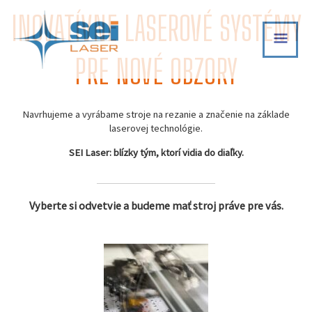
Skip
INOVATÍVNE LASEROVÉ SYSTÉMY
MAI
to
content
MEN
PRE NOVÉ OBZORY
Navrhujeme a vyrábame stroje na rezanie a značenie na základe
laserovej technológie.
SEI Laser: blízky tým, ktorí vidia do diaľky.
Vyberte si odvetvie a budeme mať stroj práve pre vás.