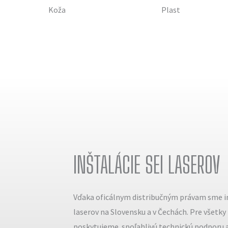
Koža
Plast
INŠTALÁCIE SEI LASEROV
Vďaka oficálnym distribučným právam sme in
laserov na Slovensku a v Čechách. Pre všetky
poskytujeme spoľahlivú technickú podporu a 