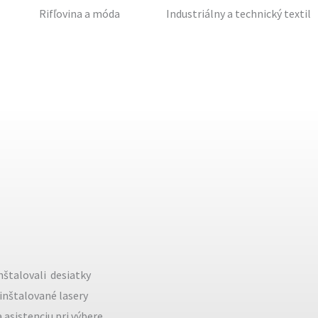
Rifľovina a móda
Industriálny a technický textil
štalovali desiatky
 inštalované lasery
asistenciu pri výbere