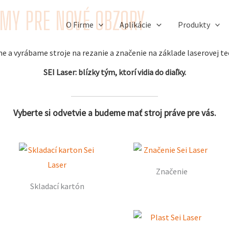
ÉMY PRE NOVÉ OBZORY
O Firme
Aplikácie
Produkty
 a vyrábame stroje na rezanie a značenie na základe laserovej te
SEI Laser: blízky tým, ktorí vidia do diaľky.
Vyberte si odvetvie a budeme mať stroj práve pre vás.
Značenie
Skladací kartón