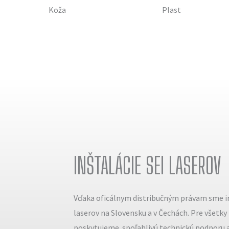
Koža
Plast
INŠTALÁCIE SEI LASEROV
Vďaka oficálnym distribučným právam sme in
laserov na Slovensku a v Čechách. Pre všetky
poskytujeme spoľahlivú technickú podporu a 