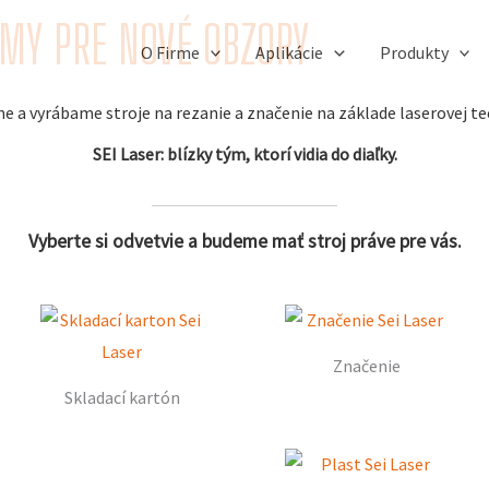
ÉMY PRE NOVÉ OBZORY
O Firme
Aplikácie
Produkty
 a vyrábame stroje na rezanie a značenie na základe laserovej te
SEI Laser: blízky tým, ktorí vidia do diaľky.
Vyberte si odvetvie a budeme mať stroj práve pre vás.
Značenie
Skladací kartón