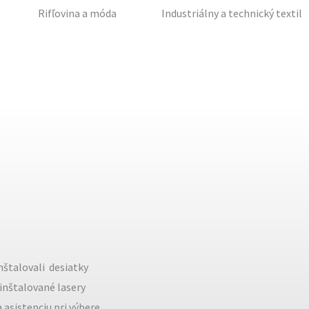
Rifľovina a móda
Industriálny a technický textil
štalovali desiatky
 inštalované lasery
asistenciu pri výbere