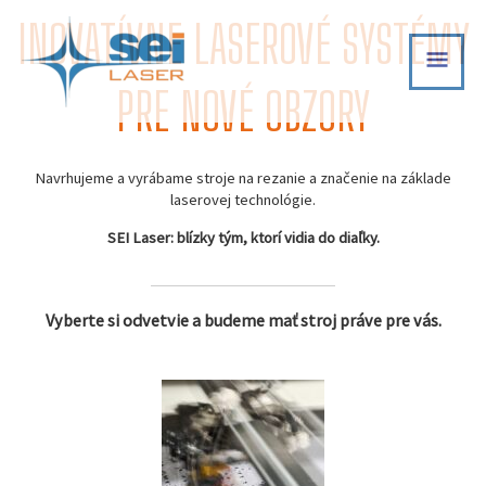
Skip
INOVATÍVNE LASEROVÉ SYSTÉMY
MAI
to
content
MEN
PRE NOVÉ OBZORY
Navrhujeme a vyrábame stroje na rezanie a značenie na základe
laserovej technológie.
SEI Laser: blízky tým, ktorí vidia do diaľky.
Vyberte si odvetvie a budeme mať stroj práve pre vás.