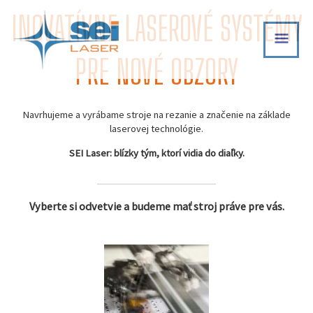
Skip
INOVATÍVNE LASEROVÉ SYSTÉMY
MAI
to
content
MEN
PRE NOVÉ OBZORY
Navrhujeme a vyrábame stroje na rezanie a značenie na základe
laserovej technológie.
SEI Laser: blízky tým, ktorí vidia do diaľky.
Vyberte si odvetvie a budeme mať stroj práve pre vás.