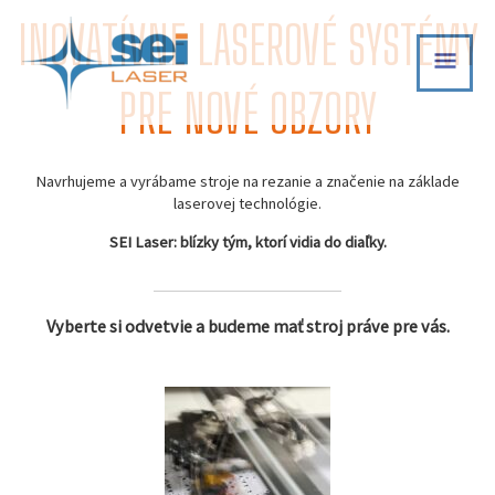
Skip
INOVATÍVNE LASEROVÉ SYSTÉMY
MAI
to
content
MEN
PRE NOVÉ OBZORY
Navrhujeme a vyrábame stroje na rezanie a značenie na základe
laserovej technológie.
SEI Laser: blízky tým, ktorí vidia do diaľky.
Vyberte si odvetvie a budeme mať stroj práve pre vás.